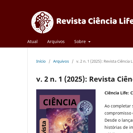
Atual
Arquivos
Sobre
Início
/
Arquivos
/
v. 2 n. 1 (2025): Revista Ciência L
v. 2 n. 1 (2025): Revista Ciên
Ciência Life
Ao completar 
compromisso e
Desde o lanç
histórias de 