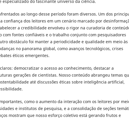
e especializado do fascinante universo da ciência.
nfrentados ao longo desse período foram diversos. Um dos princip
r a confiança dos leitores em um cenário marcado por desinformaç
abelecer a credibilidade envolveu o rigor na curadoria de conteúd
 com fontes confiáveis e o trabalho conjunto com pesquisadores
tro obstáculo foi manter a periodicidade e qualidade em meio às
danças no panorama global, como avanços tecnológicos, crises
debates éticos emergentes.
claros: democratizar o acesso ao conhecimento, destacar a
 futuras gerações de cientistas. Nosso conteúdo abrangeu temas q
ntabilidade até discussões éticas sobre inteligência artificial,
ssibilidade.
 importantes, como o aumento da interação com os leitores por mei
sidades e institutos de pesquisa, e a consolidação de seções temát
nços mostram que nosso esforço coletivo está gerando frutos e