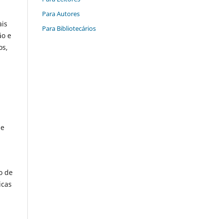
Para Autores
ais
Para Bibliotecários
ão e
os,
ue
o de
icas