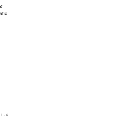
ia
afio
m
1 - 4