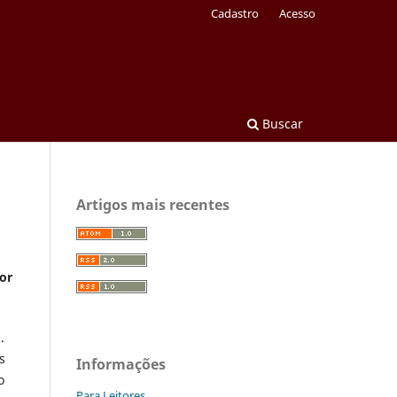
Cadastro
Acesso
Buscar
Artigos mais recentes
or
.
s
Informações
o
Para Leitores